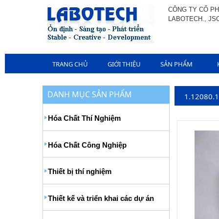
CÔNG TY CỔ PH
LABOTECH., JS
TRANG CHỦ
GIỚI THIỆU
SẢN PHẨM
DANH MỤC SẢN PHẨM
1.12080.
Hóa Chất Thí Nghiệm
Hóa Chất Công Nghiệp
Thiết bị thí nghiệm
Thiết kế và triển khai các dự án