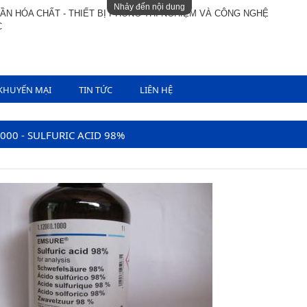
Nhảy đến nội dung
ẦN HÓA CHẤT - THIẾT BỊ PHÒNG THÍ NGHIỆM VÀ CÔNG NGHỆ
C
KHUYẾN MẠI
TIN TỨC
LIÊN HỆ
1000 - SULFURIC ACID 98%