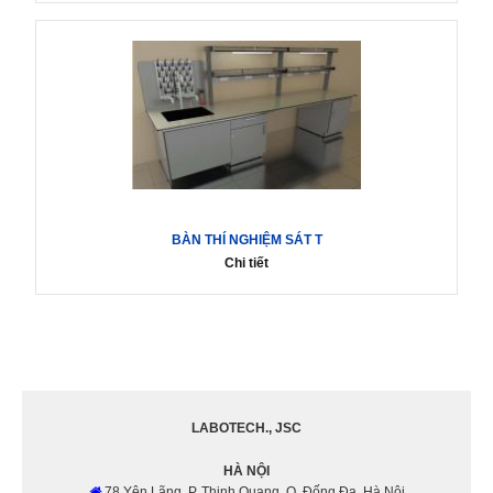
BÀN THÍ NGHIỆM SÁT T
Chi tiết
LABOTECH., JSC
HÀ NỘI
78 Yên Lãng, P. Thịnh Quang, Q. Đống Đa, Hà Nội