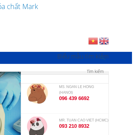
óa chất Mark
Biểu mẫu tìm kiếm
Tìm kiếm
We'll Be There
MS. NGAN LE HONG
(HANOI)
096 439 6692
MR. TUAN CAO VIET (HCMC)
093 210 8932