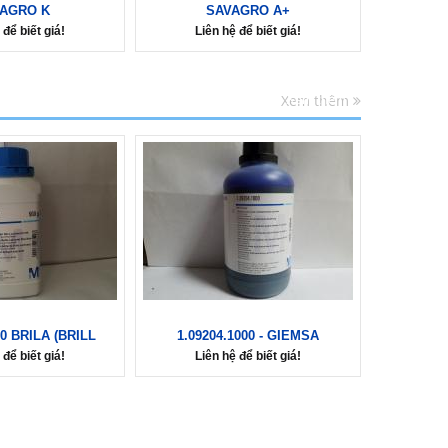
AGRO K
SAVAGRO A+
 để biết giá!
Liên hệ để biết giá!
Xem thêm
Xem thêm
00 BRILA (BRILL
1.09204.1000 - GIEMSA
 để biết giá!
Liên hệ để biết giá!