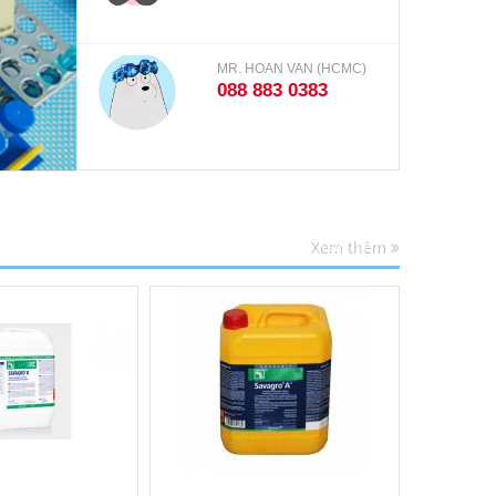
MR. HOAN VAN (HCMC)
088 883 0383
Xem thêm
Xem thêm