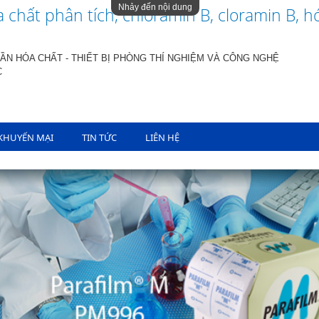
Nhảy đến nội dung
 chất phân tích, chloramin B, cloramin B, h
ẦN HÓA CHẤT - THIẾT BỊ PHÒNG THÍ NGHIỆM VÀ CÔNG NGHỆ
C
KHUYẾN MẠI
TIN TỨC
LIÊN HỆ