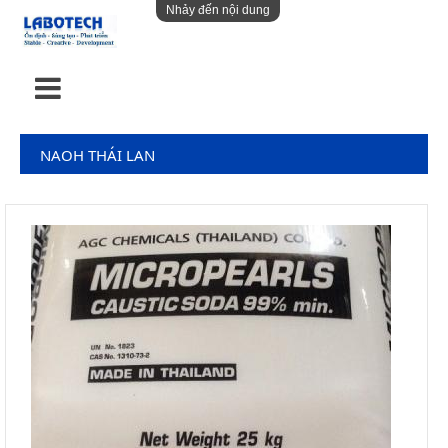
Nhảy đến nội dung
NAOH THÁI LAN