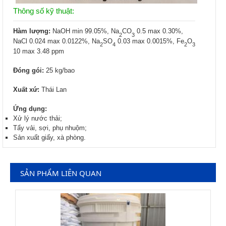
Thông số kỹ thuật:
Hàm lượng:
NaOH min 99.05%, Na
CO
0.5 max 0.30%,
2
3
NaCl 0.024 max 0.0122%, Na
SO
0.03 max 0.0015%, Fe
O
2
4
2
3
10 max 3.48 ppm
Đóng gói:
25 kg/bao
Xuất xứ:
Thái Lan
Ứng dụng:
Xử lý nước thải;
Tẩy vải, sợi, phụ nhuộm;
Sản xuất giấy, xà phòng.
SẢN PHẨM LIÊN QUAN