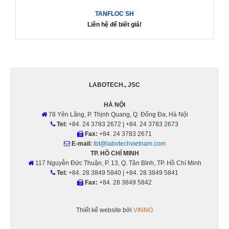
TANFLOC SH
Liên hệ để biết giá!
LABOTECH., JSC
HÀ NỘI
78 Yên Lãng, P. Thịnh Quang, Q. Đống Đa, Hà Nội
Tel:
+84. 24 3783 2672 | +84. 24 3783 2673
Fax:
+84. 24 3783 2671
E-mail:
lbt@labotechvietnam.com
TP. HỒ CHÍ MINH
117 Nguyễn Ðức Thuận, P. 13, Q. Tân Bình, TP. Hồ Chí Minh
Tel:
+84. 28 3849 5840 | +84. 28 3849 5841
Fax:
+84. 28 3849 5842
Thiết kế website bởi
VINNO